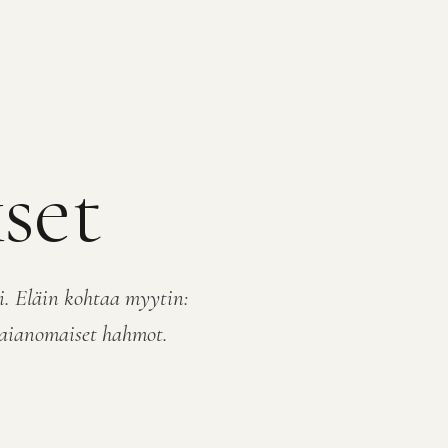
set
i. Eläin kohtaa myytin:
taianomaiset hahmot.