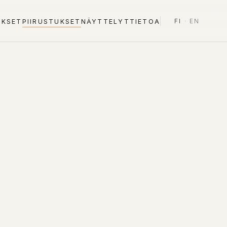
FI
·
EN
UKSET
PIIRUSTUKSET
NÄYTTELYT
TIETOA