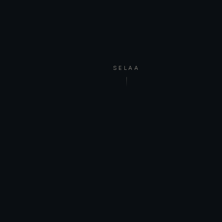
SELAA
TERVETULOA
Olen suomalainen kuvataiteilija Vihdistä.